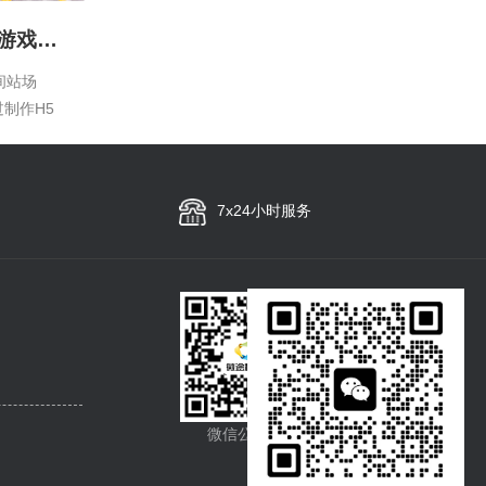
易车21周年庆互动小游戏，直播带货商城系统
间站场
制作H5
获得积
货”成为特
带货、撒福
7x24小时服务
的“云司
来了一场
微信公众号