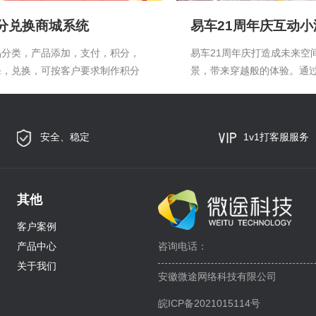
分兑换商城系统
品分类，产品添加，支付，积分，
易车21周年庆打造成未来空
杀，兑换，可按客户要求制作积分
景，带来穿越般的体验。通过
城系统
前期预热，用户玩互动游戏
分，获得年会福利，“直播带
色和主轴，boss集体“卖脸”
安全、稳定
1v1打客服服务
利，玩法翻新、福利漫天飞舞
庆”活动，为易车“司庆届”带
别开生面的云端体验。
其他
客户案例
产品中心
咨询电话：
关于我们
安徽微途网络科技有限公司
皖ICP备2021015114号