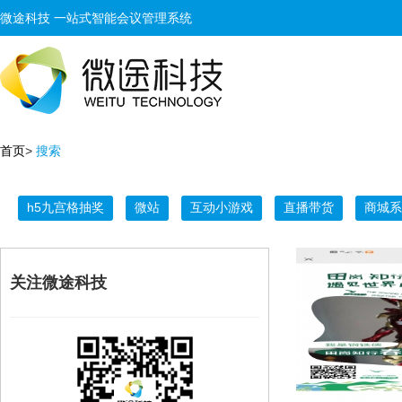
微途科技 一站式智能会议管理系统
首页
>
搜索
h5九宫格抽奖
微站
互动小游戏
直播带货
商城系
关注微途科技