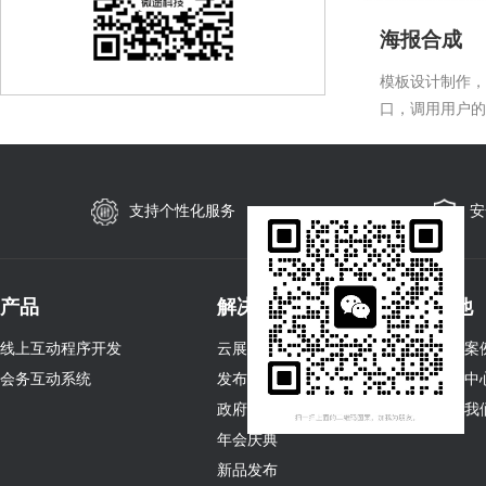
海报合成
模板设计制作，
口，调用用户的
预设的信息，可
合成需求。
支持个性化服务
安
产品
解决方案
其他
线上互动程序开发
云展会
客户案
会务互动系统
发布会
产品中
政府大会
关于我
年会庆典
新品发布